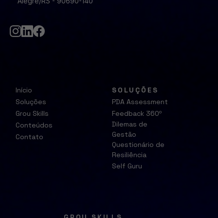
Alegre/RS - 90690-140
Início
SOLUÇÕES
Soluções
PDA Assessment
Grou Skills
Feedback 360º
Dilemas de
Conteúdos
Gestão
Contato
Questionário de
Resiliência
Self Guru
GROU SKILLS