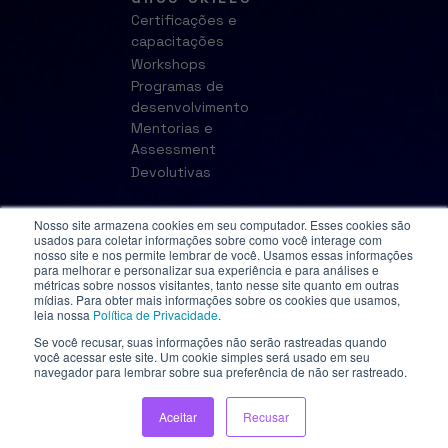
Certificações e
capacitações
Workshops
Programas de
desenvolvimento
Mentorias e
Assessment
Devolutivas
Nosso site armazena cookies em seu computador. Esses cookies são
usados para coletar informações sobre como você interage com
nosso site e nos permite lembrar de você. Usamos essas informações
para melhorar e personalizar sua experiência e para análises e
métricas sobre nossos visitantes, tanto nesse site quanto em outras
mídias. Para obter mais informações sobre os cookies que usamos,
leia nossa
Política de Privacidade
.
Se você recusar, suas informações não serão rastreadas quando
© 2023 Grou. Todos os direitos reservados.
você acessar este site. Um cookie simples será usado em seu
navegador para lembrar sobre sua preferência de não ser rastreado.
Aceitar
Recusar