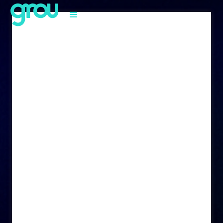
Avalie a Resiliência
para recrutamento
e gestão de
talentos