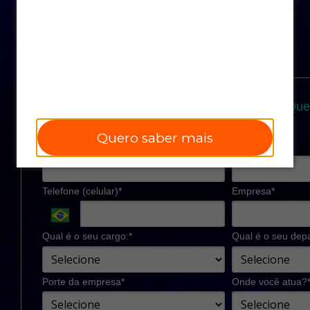
Passe a mapear a soft skill mais desejada pelo
mercado por meio do Questionário de
Resiliência com rapidez e confiabilidade.
Preencha o formulário e saiba mais sobre o Que
Resiliência
Quero saber mais
Nome*
Email*
Telefone (celular)*
Empresa*
Qual é o seu cargo:*
Qual é o seu dep
Porte da empresa*
Onde você atua?