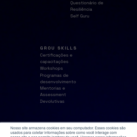
Questionário de
Resiliência
Self Guru
GROU SKILLS
Certificações e
capacitações
Workshops
Programas de
desenvolvimento
Mentorias e
Assessment
Devolutivas
Nosso site armazena cookies em seu computador. Esses cookies são
usados para coletar informações sobre como você interage com
nosso site e nos permite lembrar de você. Usamos essas informações