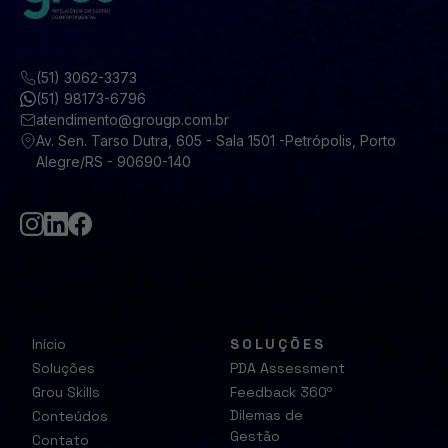
(51) 3062-3373
(51) 98173-6796
atendimento@grougp.com.br
Av. Sen. Tarso Dutra, 605 - Sala 1501 -Petrópolis, Porto
Alegre/RS - 90690-140
Início
SOLUÇÕES
Soluções
PDA Assessment
Grou Skills
Feedback 360º
Dilemas de
Conteúdos
Gestão
Contato