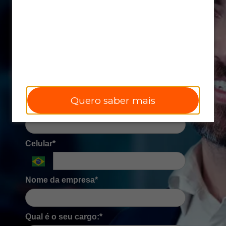
Preencha o formulário e saiba mais sobre
a Capacitação Questionário de
Resiliência
Nome completo*
Quero saber mais
Email corporativo*
Celular*
Nome da empresa*
Qual é o seu cargo:*