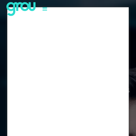
Prepare seus profissionais
para analisar e
desenvolver a resiliência
em sua empresa