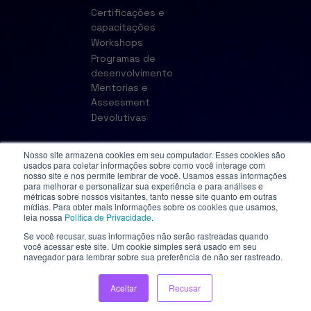
Certificações e
capacitações
Workshops
Programas de
desenvolvimento
Mentorias e
Assessment
Devolutivas
Nosso site armazena cookies em seu computador. Esses cookies são
usados para coletar informações sobre como você interage com
nosso site e nos permite lembrar de você. Usamos essas informações
para melhorar e personalizar sua experiência e para análises e
métricas sobre nossos visitantes, tanto nesse site quanto em outras
mídias. Para obter mais informações sobre os cookies que usamos,
leia nossa
Política de Privacidade
.
Se você recusar, suas informações não serão rastreadas quando
© 2023 Grou. Todos os direitos reservados.
você acessar este site. Um cookie simples será usado em seu
navegador para lembrar sobre sua preferência de não ser rastreado.
Aceitar
Recusar