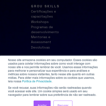
GROU SKILLS
Certificações e
capacitações
Workshops
Programas de
desenvolvimento
Mentorias e
Assessment
Devolutivas
Nosso site armazena cookies em seu computador. Esses cookies são
usados para coletar informações sobre como você interage com
nosso site e nos permite lembrar de você. Usamos essas informações
para melhorar e personalizar sua experiência e para análises e
métricas sobre nossos visitantes, tanto nesse site quanto em outras
mídias. Para obter mais informações sobre os cookies que usamos,
leia nossa
Política de Privacidade
.
Se você recusar, suas informações não serão rastreadas quando
© 2023 Grou. Todos os direitos reservados.
você acessar este site. Um cookie simples será usado em seu
navegador para lembrar sobre sua preferência de não ser rastreado.
Aceitar
Recusar