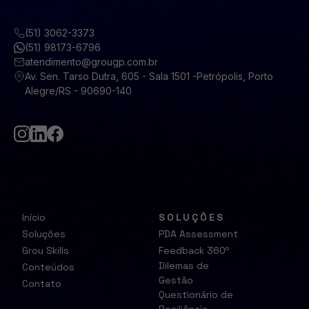
(51) 3062-3373
(51) 98173-6796
atendimento@grougp.com.br
Av. Sen. Tarso Dutra, 605 - Sala 1501 -Petrópolis, Porto
Alegre/RS - 90690-140
Início
SOLUÇÕES
Soluções
PDA Assessment
Grou Skills
Feedback 360º
Dilemas de
Conteúdos
Gestão
Contato
Questionário de