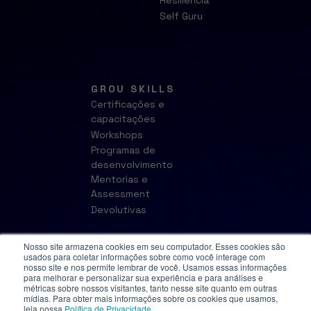
Resiliência
Self Guru
GROU SKILLS
Certificações e
capacitações
Workshops
Programas de
desenvolvimento
Mentorias e
Assessment
Devolutivas
Nosso site armazena cookies em seu computador. Esses cookies são
usados para coletar informações sobre como você interage com
nosso site e nos permite lembrar de você. Usamos essas informações
para melhorar e personalizar sua experiência e para análises e
métricas sobre nossos visitantes, tanto nesse site quanto em outras
mídias. Para obter mais informações sobre os cookies que usamos,
leia nossa
Política de Privacidade
.