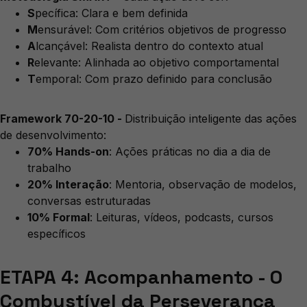
S
pecífica: Clara e bem definida
M
ensurável: Com critérios objetivos de progresso
A
lcançável: Realista dentro do contexto atual
R
elevante: Alinhada ao objetivo comportamental
T
emporal: Com prazo definido para conclusão
Framework 70-20-10 -
Distribuição inteligente das ações
de desenvolvimento:
70% Hands-on
: Ações práticas no dia a dia de
trabalho
20% Interação
: Mentoria, observação de modelos,
conversas estruturadas
10% Formal
: Leituras, vídeos, podcasts, cursos
específicos
ETAPA 4: Acompanhamento - O
Combustível da Perseverança