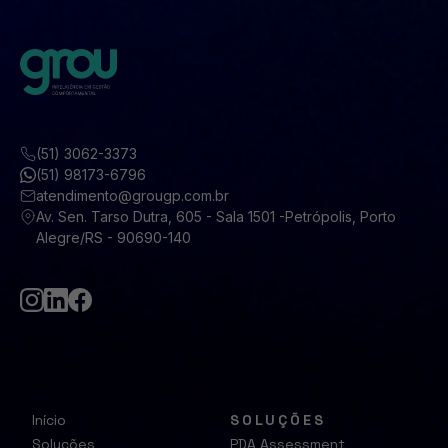
(51) 3062-3373
(51) 98173-6796
atendimento@grougp.com.br
Av. Sen. Tarso Dutra, 605 - Sala 1501 -Petrópolis, Porto
Alegre/RS - 90690-140
Início
SOLUÇÕES
Soluções
PDA Assessment