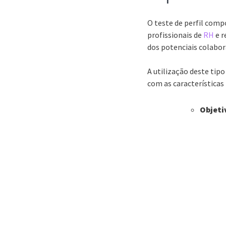
O teste de perfil com
profissionais de
RH
e r
dos potenciais colabor
A utilização deste tip
com as características
Objeti