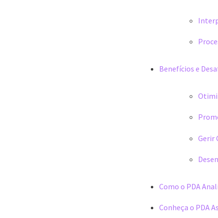
Inter
Proce
Benefícios e Des
Otimi
Promo
Gerir
Desen
Como o PDA Anal
Conheça o PDA A